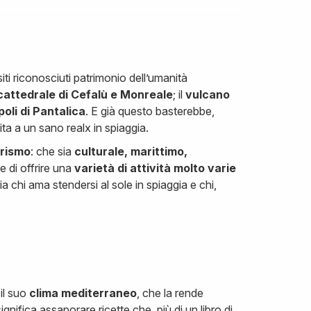
iti riconosciuti patrimonio dell’umanità
attedrale di Cefalù e Monreale
; il
vulcano
oli di Pantalica
. E già questo basterebbe,
ita a un sano realx in spiaggia.
turismo
: che sia
culturale, marittimo,
e di offrire una
varietà di attività molto varie
sia chi ama stendersi al sole in spiaggia e chi,
il suo
clima mediterraneo
, che la rende
 significa assaporare ricette che, più di un libro di