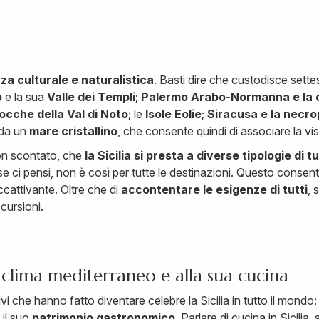
za culturale e naturalistica
. Basti dire che custodisce settes
o
e la sua
Valle dei Templi
;
Palermo Arabo-Normanna e la c
ocche della Val di Noto
; le
Isole Eolie
;
Siracusa e la necrop
 da un
mare cristallino
, che consente quindi di associare la vis
on scontato, che
la Sicilia si presta a diverse tipologie di 
se ci pensi, non è così per tutte le destinazioni. Questo consent
ccattivante. Oltre che di
accontentare le esigenze di tutti
, 
cursioni.
uo clima mediterraneo e alla sua cucina
che hanno fatto diventare celebre la Sicilia in tutto il mondo: 
e il suo
patrimonio gastronomico
. Parlare di cucina in Sicilia,