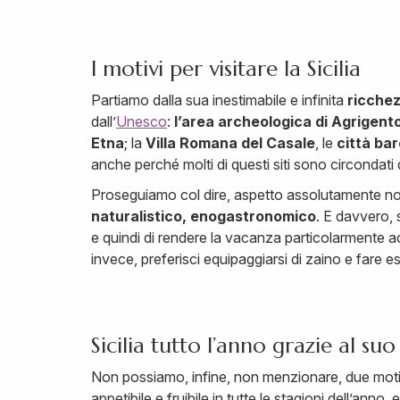
I motivi per visitare la Sicilia
Partiamo dalla sua inestimabile e infinita
ricchez
dall’
Unesco
:
l’area archeologica di Agrigent
Etna
; la
Villa Romana del Casale
, le
città bar
anche perché molti di questi siti sono circondati
Proseguiamo col dire, aspetto assolutamente n
naturalistico, enogastronomico
. E davvero, 
e quindi di rendere la vacanza particolarmente a
invece, preferisci equipaggiarsi di zaino e fare es
Sicilia tutto l’anno grazie al s
Non possiamo, infine, non menzionare, due motivi 
appetibile e fruibile in tutte le stagioni dell’anno, 