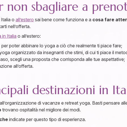
per non sbagliare a preno
 Italia o
all’estero
sai bene come funziona e a
cosa fare atten
ti nell’offerta.
in Italia
o all’estero:
si, per poter abbinare lo yoga a ciò che realmente ti piace fare;
o yoga organizzato da insegnanti che stimi, di cui ti piace il meto
caso, scegli una proposta che corrisponda alle tue aspettative;
zione all’offerta.
cipali destinazioni in Ita
 all’organizzazione di vacanze e retreat yoga. Basti pensare all
o
trovano ospitalità nel migliore dei modi.
iche
indicate per questo tipo di esperienza.