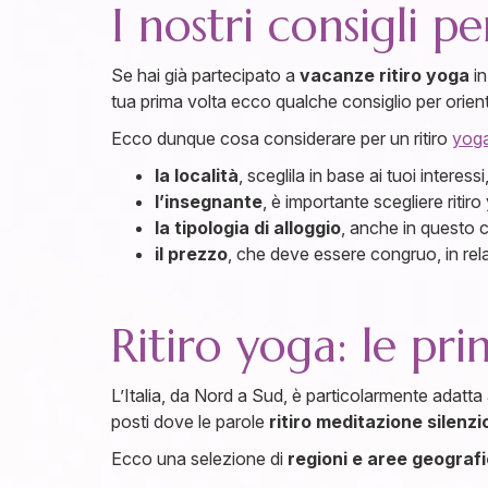
I nostri consigli 
Se hai già partecipato a
vacanze ritiro yoga
in
tua prima volta ecco qualche consiglio per orientar
Ecco dunque cosa considerare per un ritiro
yoga 
la località
, sceglila in base ai tuoi interes
l’insegnante
, è importante scegliere ritir
la tipologia di alloggio
, anche in questo 
il prezzo
, che deve essere congruo, in rela
Ritiro yoga: le prin
L’Italia, da Nord a Sud, è particolarmente adatta
posti dove le parole
ritiro meditazione silenzi
Ecco una selezione di
regioni e aree geograf