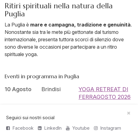
Ritiri spirituali nella natura della
Puglia
La Puglia è
mare e campagna, tradizione e genuinità
.
Nonostante sia tra le mete più gettonate dal turismo
internazionale, presenta tuttora scorci di silenzio dove
sono diverse le occasioni per partecipare a un ritiro
spirituale yoga.
Eventi in programma in Puglia
10 Agosto
Brindisi
YOGA RETREAT DI
FERRAGOSTO 2026
15 Agosto
Lecce
ATTIVAZIONE
DELL’ANIMA SACRA
Seguici sui nostri social
15 Agosto
Lecce
BLACK LOTUS
Facebook
LinkedIn
Youtube
Instagram
RITIRO - II settimana