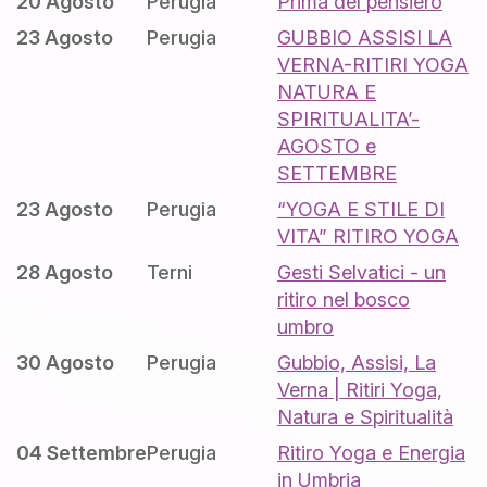
20 Agosto
Perugia
Prima del pensiero
23 Agosto
Perugia
GUBBIO ASSISI LA
VERNA-RITIRI YOGA
NATURA E
SPIRITUALITA’-
AGOSTO e
SETTEMBRE
23 Agosto
Perugia
“YOGA E STILE DI
VITA” RITIRO YOGA
28 Agosto
Terni
Gesti Selvatici - un
ritiro nel bosco
umbro
30 Agosto
Perugia
Gubbio, Assisi, La
Verna | Ritiri Yoga,
Natura e Spiritualità
04 Settembre
Perugia
Ritiro Yoga e Energia
in Umbria