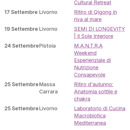
Cultural Retreat
17 Settembre
Livorno
Ritiro di Qigong in
riva al mare
19 Settembre
Livorno
SEMI DI LONGEVITY
| Il Sole Interiore
24 Settembre
Pistoia
M.A.N.T.R.A
Weekend
Esperienziale di
Nutrizione
Consapevole
25 Settembre
Massa
Ritiro d'autunno:
Carrara
Anatomia sottile e
chakra
25 Settembre
Livorno
Laboratorio di Cucina
Macrobiotica
Mediterranea