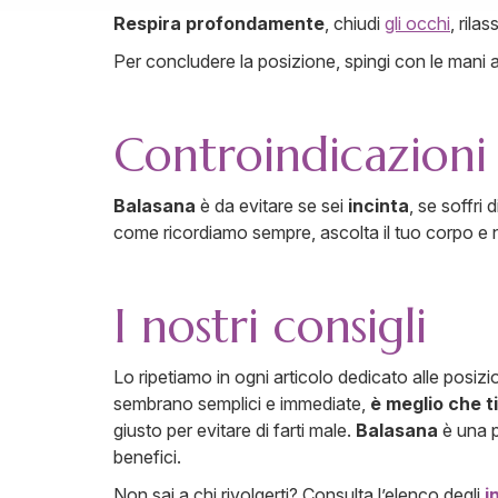
Respira profondamente
, chiudi
gli occhi
, rila
Per concludere la posizione, spingi con le mani a 
Controindicazioni
Balasana
è da evitare se sei
incinta
, se soffri d
come ricordiamo sempre, ascolta il tuo corpo e 
I nostri consigli
Lo ripetiamo in ogni articolo dedicato alle posizi
sembrano semplici e immediate,
è meglio che t
giusto per evitare di farti male.
Balasana
è una p
benefici.
Non sai a chi rivolgerti? Consulta l’elenco degli
i