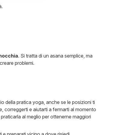
à.
inocchia
. Si tratta di un asana semplice, ma
creare problemi.
io della pratica yoga, anche se le posizioni ti
e, correggerti e aiutarti a fermarti al momento
 praticarla al meglio per ottenerne maggiori
i e preparati vicino a dove risiedi.