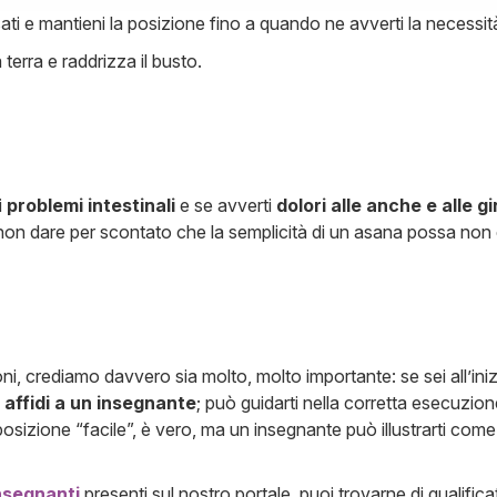
ssati e mantieni la posizione fino a quando ne avverti la necessit
terra e raddrizza il busto.
i
problemi intestinali
e se avverti
dolori alle anche e alle g
non dare per scontato che la semplicità di un asana possa non 
oni, crediamo davvero sia molto, molto importante: se sei all’iniz
i affidi a un insegnante
; può guidarti nella corretta esecuzion
osizione “facile”, è vero, ma un insegnante può illustrarti come
nsegnanti
presenti sul nostro portale, puoi trovarne di qualificat