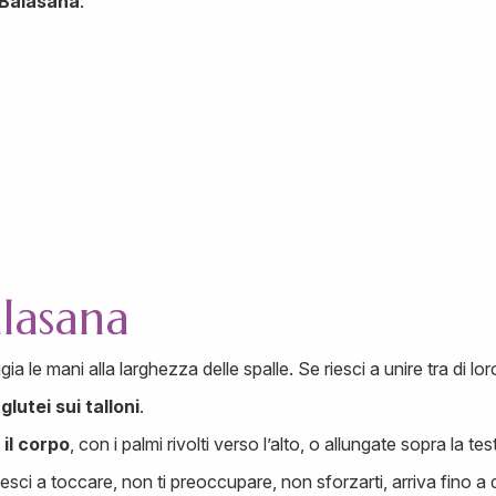
Balasana
:
lasana
ia le mani alla larghezza delle spalle. Se riesci a unire tra di loro
 glutei sui talloni
.
il corpo
, con i palmi rivolti verso l’alto, o allungate sopra la te
iesci a toccare, non ti preoccupare, non sforzarti, arriva fino a 