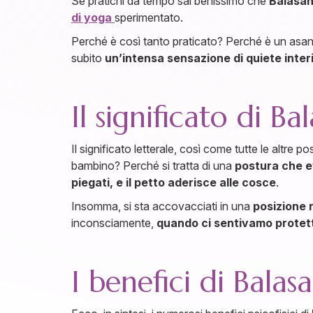
Se pratichi da tempo sai benissimo che
Balasan
di yoga
sperimentato.
Perché è così tanto praticato? Perché è un asa
subito
un’intensa sensazione di quiete inter
Il significato di Ba
Il significato letterale, così come tutte le altre p
bambino? Perché si tratta di una
postura che e
piegati, e il petto aderisce alle cosce
.
Insomma, si sta accovacciati in una
posizione 
inconsciamente,
quando ci sentivamo protetti
I benefici di Balas