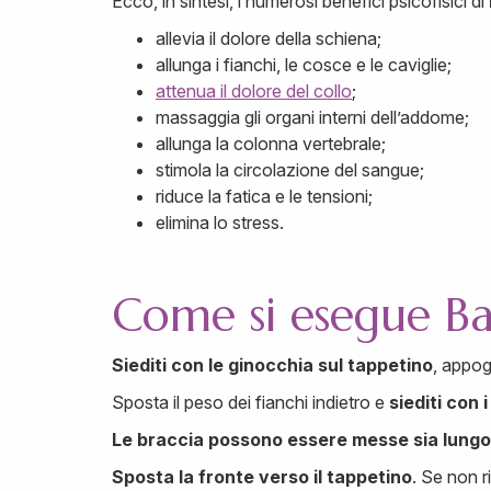
Ecco, in sintesi, i numerosi benefici psicofisici di
allevia il dolore della schiena;
allunga i fianchi, le cosce e le caviglie;
attenua il dolore del collo
;
massaggia gli organi interni dell’addome;
allunga la colonna vertebrale;
stimola la circolazione del sangue;
riduce la fatica e le tensioni;
elimina lo stress.
Come si esegue Ba
Siediti con le ginocchia sul tappetino
, appogg
Sposta il peso dei fianchi indietro e
siediti con i
Le braccia possono essere messe sia lungo 
Sposta la fronte verso il tappetino
. Se non r