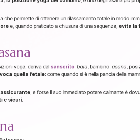
a, la posizione yoga del bambino
, è uno degli asana più pro
na che permette di ottenere un rilassamento totale in modo im
iore
e, quando praticato a chiusura di una sequenza,
evita la
lasana
osizioni yoga, deriva dal
sanscrito
:
bala
, bambino,
asana
, pos
voca quella fetale
: come quando si è nella pancia della mamm
rassicurante
, e forse il suo immediato potere calmante è dovu
 e sicuri
.
ana