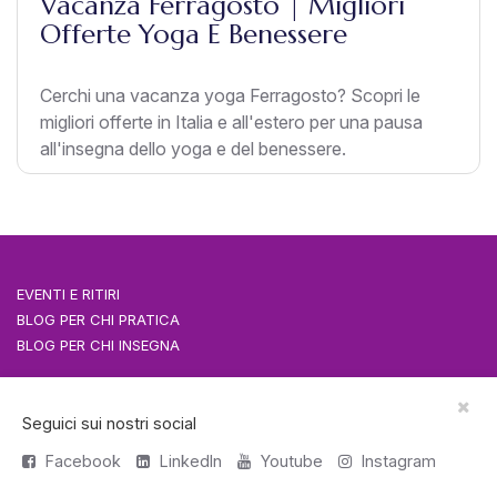
Vacanza Ferragosto | Migliori
Offerte Yoga E Benessere
Cerchi una vacanza yoga Ferragosto? Scopri le
migliori offerte in Italia e all'estero per una pausa
all'insegna dello yoga e del benessere.
EVENTI E RITIRI
BLOG PER CHI PRATICA
BLOG PER CHI INSEGNA
Seguici sui nostri social
EVENTI YOGA SRLS
P.IVA 02010190433
Facebook
LinkedIn
Youtube
Instagram
Cookie Policy