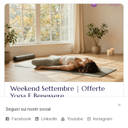
Weekend Settembre | Offerte
Yoga E Benessere
Seguici sui nostri social
Cerchi weekend settembre? Scopri decine di offerte
per passare un week end di benessere a Settembre
Facebook
LinkedIn
Youtube
Instagram
con lo yoga. Scegli la tua destinazione.