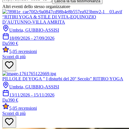
Lascia la tua testimonianza
Altri eventi dello stesso organizzatore
“RITIRI YOGA & STILE DI VITA-EQUINOZIO
D’AUTUNNO-VILLA AMRITA
Umbria, GUBBIO-ASSISI
18/09/2026
-
27/09/2026
Da
590 €
5,0
5 recensioni
Scopri di più
PILLOLE DI YOGA ” I disturbi del 20° Secolo” RITIRO YOGA
Umbria, GUBBIO-ASSISI
13/11/2026
-
15/11/2026
Da
390 €
5,0
5 recensioni
Scopri di più