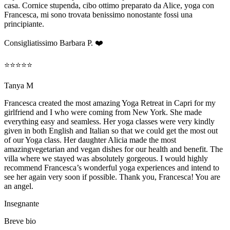
casa. Cornice stupenda, cibo ottimo preparato da Alice, yoga con
Francesca, mi sono trovata benissimo nonostante fossi una
principiante.
Consigliatissimo Barbara P. ❤️
⭐⭐⭐⭐⭐
Tanya M
Francesca created the most amazing Yoga Retreat in Capri for my
girlfriend and I who were coming from New York. She made
everything easy and seamless. Her yoga classes were very kindly
given in both English and Italian so that we could get the most out
of our Yoga class. Her daughter Alicia made the most
amazingvegetarian and vegan dishes for our health and benefit. The
villa where we stayed was absolutely gorgeous. I would highly
recommend Francesca’s wonderful yoga experiences and intend to
see her again very soon if possible. Thank you, Francesca! You are
an angel.
Insegnante
Breve bio