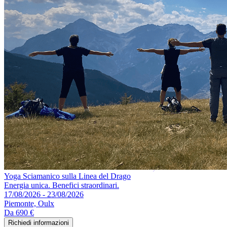
Yoga Sciamanico sulla Linea del Drago
Energia unica. Benefici straordinari.
17/08/2026 - 23/08/2026
Piemonte, Oulx
Da
690 €
Richiedi informazioni