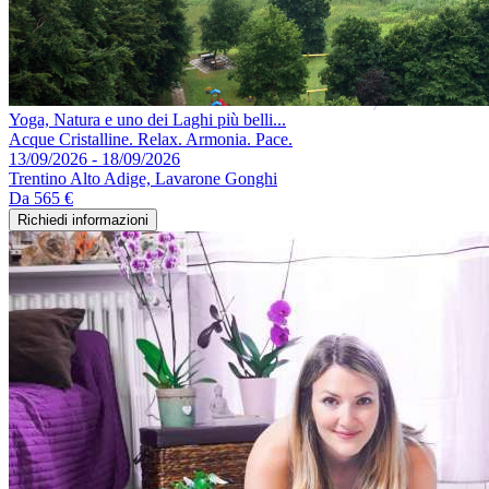
Yoga, Natura e uno dei Laghi più belli...
Acque Cristalline. Relax. Armonia. Pace.
13/09/2026 - 18/09/2026
Trentino Alto Adige, Lavarone Gonghi
Da
565 €
Richiedi informazioni