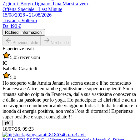
7 giorni. Borgo Tignano. Una Maestra vera.
Offerta Speciale - Last Minute
15/08/2026 - 21/08/2026
Toscana, Volterra
Da
490 €
Richiedi informazioni
Previous slide
Next slide
Esperienze reali
5,0
5 recensioni
IC
Isabella Casartelli
5,0
Ho scoperto villa Amrita Janani la scorsa estate e lì ho conosciuto
Francesca e Alice, entrambe gentilissime e super accoglienti! Sono
rimasta subito colpita da Francesca, dalla sua vastissima conoscenza
e dalla sua passione per lo yoga. Ho partecipato ad altri ritiri e ad un
meraviglioso e indimenticabile viaggio in India. L’India ti cattura e ti
inonda di energia positiva, non vedo l’ora di ritornarci! Esperienze
super positive e super consigliate!!!
più
18/07/26, 09:23