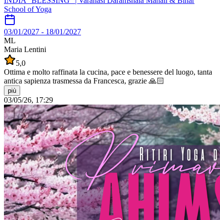
INDIA "BLESSING" | Varanasi Daramshala Manali & Bihar
School of Yoga
03/01/2027
-
18/01/2027
ML
Maria Lentini
5,0
Ottima e molto raffinata la cucina, pace e benessere del luogo, tanta
antica sapienza trasmessa da Francesca, grazie 🙏🏻
più
03/05/26, 17:29