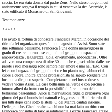
caccia. Le era stata donata dal padre Zeus. Nello stesso luogo in cui
anticamente sorgeva il tempio in cui si venerava la dea Artemide, è
stato edificato il Monastero di San Giovanni.
Testimonianze
⭐⭐⭐⭐⭐
Ho avuto la fortuna di conoscere Francesca Marchi in occasione del
ritiro da lei organizzato quest’anno in agosto ad Assisi. Sono state
due settimane bellissime. Francesca è una donna meravigliosa in
grado di creare intorno a se e quindi nel gruppo uno spazio di
amorevolezza , leggerezza, gioia, divertimento, abbondanza . Oltre
ad avere una competenza di oltre 30 anni che capisci subito dalle sue
parole i suoi messaggi sono sempre nell’amore e mai nell’Ego. Con
lei e con i ragazzi del gruppo ho riso e ho pianto negli abbracci da
cuore a cuore. Inoltre grande professionista ha saputo scegliere una
location a dir poco superba. Completamente nel bosco dove si
vedeva vicino Assisi. La casa bellissima nel verde e con piscina e
intorno alberi da frutto con la possibilità di fare intorno delle
bellissime passeggiate. Alice la meravigliosa figlia ci preparava ogni
giorno dei pasti buonissimi naturali e leggerissimi. Ho il ricordo di
noi tutti dopo cena sotto le stelle. O dei Mantra cantati insieme.
Delle pratiche. Che dire altro….chi non ha mai fatto un ritiro con
Francesca consiglio di farlo assolutamente. Grazie Francesca grazie