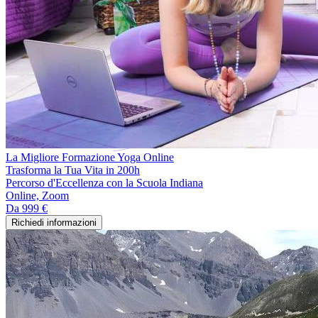
La Migliore Formazione Yoga Online
Trasforma la Tua Vita in 200h
Percorso d'Eccellenza con la Scuola Indiana
Online, Zoom
Da
999 €
Richiedi informazioni