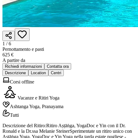
1 /
6
Pernottamento e pasti
625 €
A partire da
Richiedi informazioni
Contatta ora
Descrizione
Location
Centri
Corsi offline
Vacanze e Ritiri Yoga
Ashtanga Yoga, Pranayama
Tutti
Descrizione del Ritiro:Ritiro Aṣṭāṅga, YogaDoc e Yin con il Dr.
Ronald e la Dr.ssa Melanie SteinerSperimentate un ritiro unico con
Aṣṭāṅga Yoga, YogaDoc e Yin Yoga nella tarda estate pugliese -