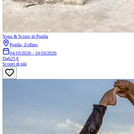
Yoga & Scopo in Puglia
Puglia, Zollino
04/10/2026
-
10/10/2026
Da
625 €
Scopri di più