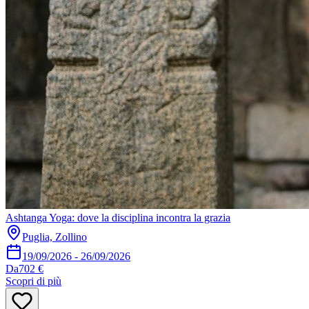
Ashtanga Yoga: dove la disciplina incontra la grazia
Puglia, Zollino
19/09/2026
-
26/09/2026
Da
702 €
Scopri di più