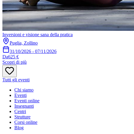
Inversioni e visione sana della pratica
Puglia, Zollino
31/10/2026
-
07/11/2026
Da
625 €
Scopri di più
Tutti gli eventi
Chi siamo
Eventi
Eventi online
Insegnanti
Centri
Strutture
Corsi online
Blog