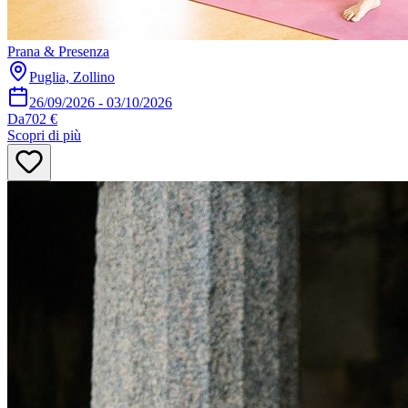
Prana & Presenza
Puglia, Zollino
26/09/2026
-
03/10/2026
Da
702 €
Scopri di più