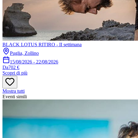
BLACK LOTUS RITIRO - II settimana
Puglia, Zollino
15/08/2026
-
22/08/2026
Da
702 €
Scopri di più
Mostra tutti
Eventi simili