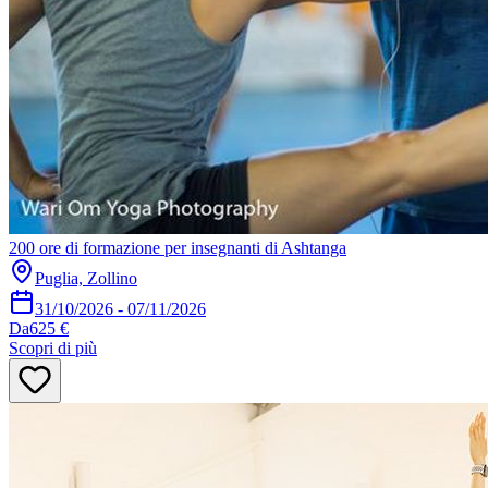
200 ore di formazione per insegnanti di Ashtanga
Puglia, Zollino
31/10/2026
-
07/11/2026
Da
625 €
Scopri di più