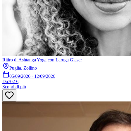
Ritiro di Ashtanga Yoga con Laruga Glaser
Puglia, Zollino
05/09/2026
-
12/09/2026
Da
702 €
Scopri di più