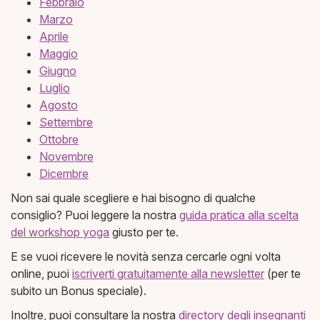
​Febbraio​
​Marzo​
​Aprile​
​Maggio​
​Giugno​
​Luglio​
​Agosto​
​Settembre​
​Ottobre​
​Novembre​
​Dicemb
re
Non sai quale scegliere e hai bisogno di qualche
consiglio? Puoi leggere la nostra
guida pratica alla scelta
del workshop yoga
giusto per te.
E se vuoi ricevere le novità senza cercarle ogni volta
online, puoi
iscriverti gratuitamente alla newsletter
(per te
subito un Bonus speciale).
Inoltre, puoi consultare la nostra
directory degli insegnanti