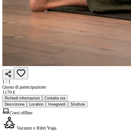
1 /
1
Quota di partecipazione
1170 €
Richiedi informazioni
Contatta ora
Descrizione
Location
Insegnanti
Strutture
Corsi offline
Vacanze e Ritiri Yoga