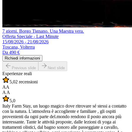
7 giorni. Borgo Tignano. Una Maestra vera.
Offerta Speciale - Last Minute
15/08/2026 - 21/08/2026
Toscana, Volterra
Da
490 €
Richiedi informazioni
Previous slide
Next slide
Esperienze reali
5,0
2 recensioni
AA
A A
5,0
Italy Farm Stay, un luogo magico dove ritrovare sé stessi a contatto
con la natura. L'atmosfera è accogliente e familiare , gli ospiti
provenienti da ogni parte del.mondo rendono il posto ancora più
interessante. Tante le attività proposte, dalle lezioni di yoga ai
trattamenti olistici, dal bagno sonoro alle passeggiate a cavallo,