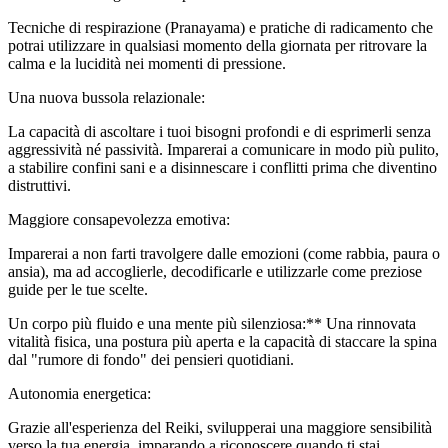
Tecniche di respirazione (Pranayama) e pratiche di radicamento che
potrai utilizzare in qualsiasi momento della giornata per ritrovare la
calma e la lucidità nei momenti di pressione.
Una nuova bussola relazionale:
La capacità di ascoltare i tuoi bisogni profondi e di esprimerli senza
aggressività né passività. Imparerai a comunicare in modo più pulito,
a stabilire confini sani e a disinnescare i conflitti prima che diventino
distruttivi.
Maggiore consapevolezza emotiva:
Imparerai a non farti travolgere dalle emozioni (come rabbia, paura o
ansia), ma ad accoglierle, decodificarle e utilizzarle come preziose
guide per le tue scelte.
Un corpo più fluido e una mente più silenziosa:** Una rinnovata
vitalità fisica, una postura più aperta e la capacità di staccare la spina
dal "rumore di fondo" dei pensieri quotidiani.
Autonomia energetica:
Grazie all'esperienza del Reiki, svilupperai una maggiore sensibilità
verso la tua energia, imparando a riconoscere quando ti stai