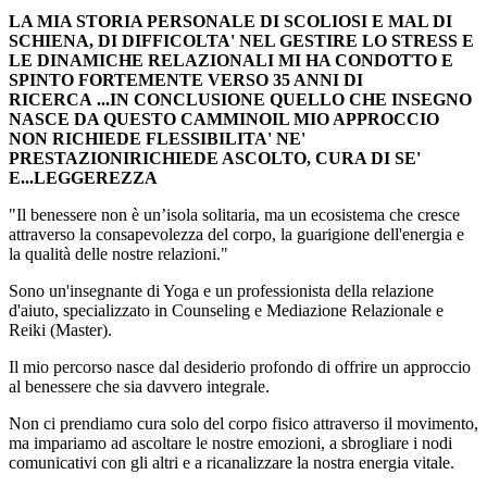
LA MIA STORIA PERSONALE DI SCOLIOSI E MAL DI
SCHIENA, DI DIFFICOLTA' NEL GESTIRE LO STRESS E
LE DINAMICHE RELAZIONALI MI HA CONDOTTO E
SPINTO FORTEMENTE VERSO 35 ANNI DI
RICERCA
...IN CONCLUSIONE QUELLO CHE INSEGNO
NASCE DA QUESTO CAMMINO
IL MIO APPROCCIO
NON RICHIEDE FLESSIBILITA' NE'
PRESTAZIONI
RICHIEDE ASCOLTO, CURA DI SE'
E...LEGGEREZZA
"Il benessere non è un’isola solitaria, ma un ecosistema che cresce
attraverso la consapevolezza del corpo, la guarigione dell'energia e
la qualità delle nostre relazioni."
Sono un'insegnante di Yoga e un professionista della relazione
d'aiuto, specializzato in Counseling e Mediazione Relazionale e
Reiki (Master).
Il mio percorso nasce dal desiderio profondo di offrire un approccio
al benessere che sia davvero integrale.
Non ci prendiamo cura solo del corpo fisico attraverso il movimento,
ma impariamo ad ascoltare le nostre emozioni, a sbrogliare i nodi
comunicativi con gli altri e a ricanalizzare la nostra energia vitale.