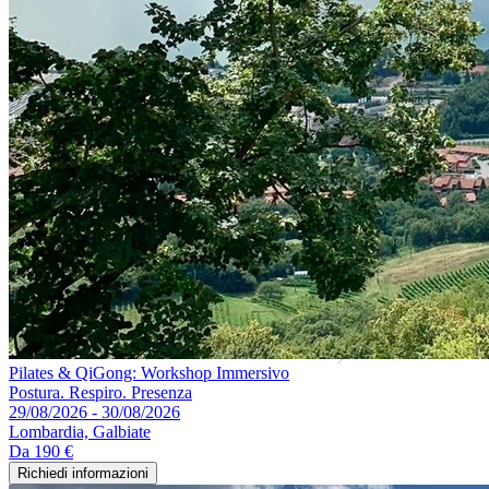
Pilates & QiGong: Workshop Immersivo
Postura. Respiro. Presenza
29/08/2026 - 30/08/2026
Lombardia, Galbiate
Da
190 €
Richiedi informazioni