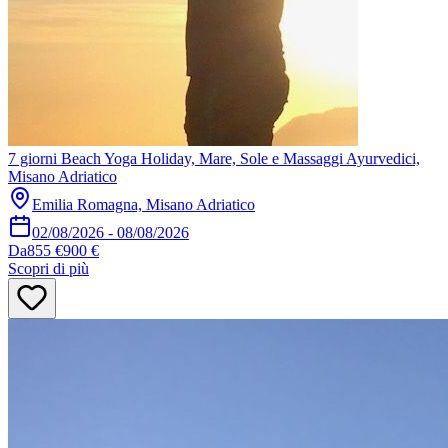
7 giorni Beach Yoga Holiday, Mare, Sole e Massaggi Ayurvedici,
Misano Adriatico
Emilia Romagna, Misano Adriatico
02/08/2026
-
08/08/2026
Da
855 €
900 €
Scopri di più