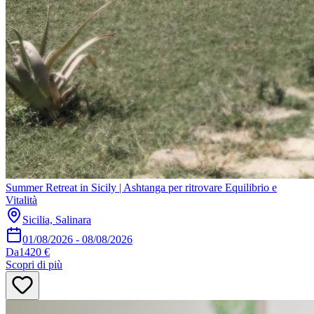
Summer Retreat in Sicily | Ashtanga per ritrovare Equilibrio e
Vitalità
Sicilia, Salinara
01/08/2026
-
08/08/2026
Da
1420 €
Scopri di più