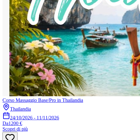
Corso Massaggio Base/Pro in Thailandia
Thailandia
24/10/2026
-
11/11/2026
Da
1200 €
Scopri di più