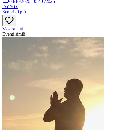
03/10/2026
-
03/10/2026
Da
170 €
Scopri di più
Mostra tutti
Eventi simili