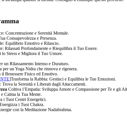
gramma
ce: Concentrazione e Serenità Mentale.
 Tua Consapevolezza e Presenza.
le: Equilibrio Emotivo e Rilascio.
: Rilassati Profondamente e Riequilibra il Tuo Essere.
ci lo Stress e Migliora il Tuo Umore.
r un Rilassamento Intenso e Duraturo.
a per un Yoga Nidra che rinnova e rigenera.
 il Benessere Fisico ed Emotivo.
ENTE
]Trasforma la Rabbia: Gestisci e Equilibra le Tue Emozioni.
 Trova la Serenità e Liberati dagli Attaccamenti.
lezza
Coltiva l’Empatia: Sviluppa Amore e Compassione per Te e gli Alt
i e Calma la Tua Mente.
a i Tuoi Centri Energetici.
 Energizza i Tuoi Chakra.
 Energie con la Meditazione Nadabrahma.