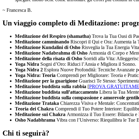
~ Francesca B.
Un viaggio completo di Meditazione: pro
Meditazione del Respiro (shamatha)
Trova la Tua Oasi di Pa
Meditazione camminando
Riscopri il Qui e Ora: Aumenta la
Meditazione Kundalini di Osho
Risveglia la Tua Energia Vita
Meditazione Nadabrahma di Osho
Armonia di Corpo e Mente
Meditazione della risata di Osho
Sorridi alla Vita: Alleggeris
Yoga Nidra
Sogni d’Oro: Riduci l’Ansia e Migliora il Sonno.
Yoga Nidra 2
Esplora Nuove Profondità: Tecniche Avanzate pe
Yoga Nidra: Teoria
Comprendi per Migliorare: Teoria e Pratic
Meditazione per la guarigione
Guarisci Te Stesso: Sperimenta
Meditazione buddista sulla rabbia
[
PROVA GRATUITAM
Meditazione buddista sull’attaccamento
Libera la Tua Mente:
Meditazione buddista sulla compassione e amorevole genti
Meditazione Trataka
Chiarezza Visiva e Mentale: Concentrat
Teoria dei Chakra
Comprendi il Tuo Potere Interiore: Equilibr
Meditazione sui Chakra
Armonizza il Tuo Essere: Bilancia e
Osho Nadabhrama
Vibra con l’Universo: Riequilibra le Tue
Chi ti seguirà?