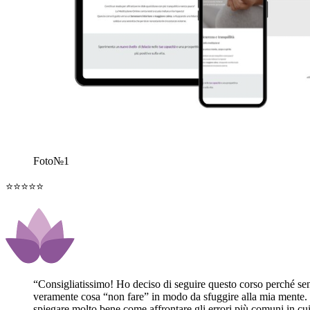
Foto№1
⭐⭐⭐⭐⭐
“
Consigliatissimo! Ho deciso di seguire questo corso perché se
veramente cosa “non fare” in modo da sfuggire alla mia mente. Qu
spiegare molto bene come affrontare gli errori più comuni in cu