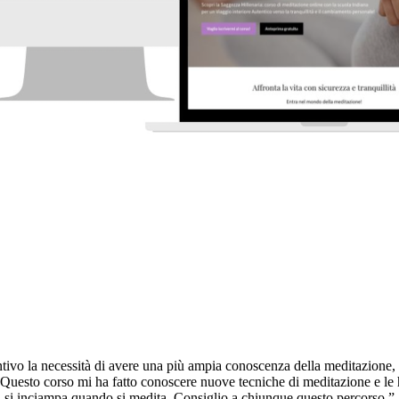
ntivo la necessità di avere una più ampia conoscenza della meditazione,
esto corso mi ha fatto conoscere nuove tecniche di meditazione e le ho 
i si inciampa quando si medita. Consiglio a chiunque questo percorso.
”