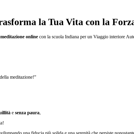
rasforma la Tua Vita con la Forz
 meditazione online
con la scuola Indiana per un Viaggio interiore Aute
 della meditazione!
”
illità
e
senza paura
,
ta!
viluppando una fiducia più solida e una serenità che persiste nonostante