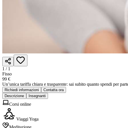
1 /
1
Fisso
99 €
Un’unica tariffa chiara e trasparente: sai subito quanto spendi per part
Richiedi informazioni
Contatta ora
Descrizione
Insegnanti
Corsi online
Viaggi Yoga
Meditazione