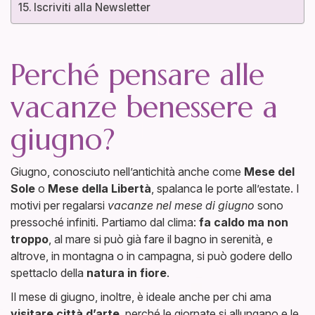
Iscriviti alla Newsletter
Perché pensare alle
vacanze benessere a
giugno?
Giugno, conosciuto nell’antichità anche come
Mese del
Sole
o
Mese della Libertà
, spalanca le porte all’estate. I
motivi per regalarsi
vacanze nel mese di giugno
sono
pressoché infiniti. Partiamo dal clima:
fa caldo ma non
troppo
, al mare si può già fare il bagno in serenità, e
altrove, in montagna o in campagna, si può godere dello
spettaclo della
natura in fiore
.
Il mese di giugno, inoltre, è ideale anche per chi ama
visitare città d’arte
, perché le giornate si allungano e le