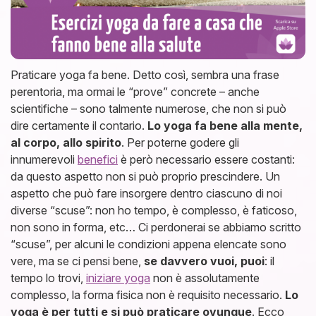
Praticare yoga fa bene. Detto così, sembra una frase
perentoria, ma ormai le “prove” concrete – anche
scientifiche – sono talmente numerose, che non si può
dire certamente il contario.
Lo yoga fa bene alla mente,
al corpo, allo spirito
. Per poterne godere gli
innumerevoli
benefici
è però necessario essere costanti:
da questo aspetto non si può proprio prescindere. Un
aspetto che può fare insorgere dentro ciascuno di noi
diverse “scuse”: non ho tempo, è complesso, è faticoso,
non sono in forma, etc… Ci perdonerai se abbiamo scritto
“scuse”, per alcuni le condizioni appena elencate sono
vere, ma se ci pensi bene,
se davvero vuoi, puoi
: il
tempo lo trovi,
iniziare yoga
non è assolutamente
complesso, la forma fisica non è requisito necessario.
Lo
yoga è per tutti e si può praticare ovunque
. Ecco