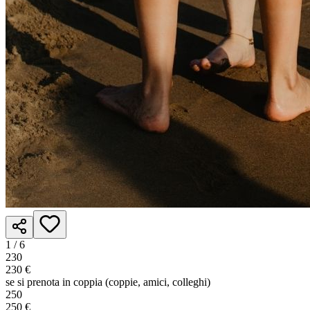
1 /
6
230
230 €
se si prenota in coppia (coppie, amici, colleghi)
250
250 €