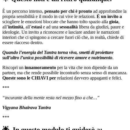
È un percorso intenso,
pensato per chi è pronto
ad approfondire la
propria sensibilità e il modo in cui vive le relazioni.
È un invito a
sciogliere le emozioni bloccate che hanno tolto spazio alla
gioia
,
all’
intimità
, all’
estasi
e ad una
sessualità
libera da giudizi, paure e
ideologie. Un invito a riconoscere e lasciare andare le narrazioni
interiori che ci spingono a cercare fuori ciò che, in realtà, chiede di
essere riacceso dentro.
Quando l’energia del Tantra torna viva, smetti di proiettare
sull’altro l’unica possibilità di ricevere amore e nutrimento
.
Riscopri un
innamoramento
per la vita che non dipende da un
partner, ma che rende possibile incontrarlo senza senso di mancanza.
Queste sono le CHIAVI per
relazioni davvero appaganti e felici.
***
“incurante della mente resta nel mezzo fino a che…”
Vigyana Bhairava Tantra
***
🌟 In questo modulo ti guiderò a: