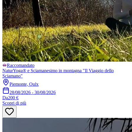
Raccomandato
NaturYoga® e Sciamanesimo in montagna "Il Viaggio dello
Sciamano"
Piemonte, Oulx
28/08/2026
-
30/08/2026
Da
200 €
Scopri di più