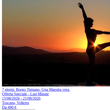
7 giorni. Borgo Tignano. Una Maestra vera.
Offerta Speciale - Last Minute
15/08/2026 - 21/08/2026
Toscana, Volterra
Da
490 €