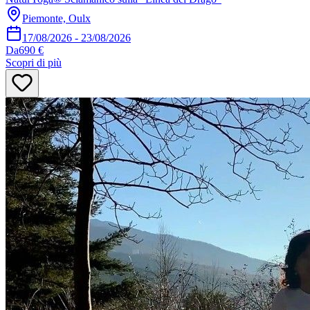
Piemonte, Oulx
17/08/2026
-
23/08/2026
Da
690 €
Scopri di più