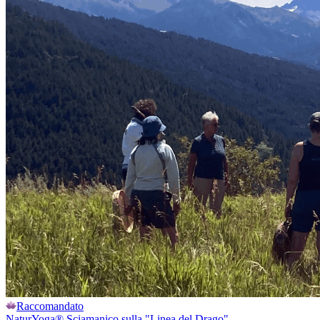
Raccomandato
NaturYoga® Sciamanico sulla "Linea del Drago"