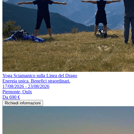
Yoga Sciamanico sulla Linea del Drago
Energia unica. Benefici straordinari.
17/08/2026 - 23/08/2026
Piemonte, Oulx
Da
690 €
Richiedi informazioni