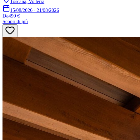
Toscana, Volterra
15/08/2026
-
21/08/2026
Da
490 €
Scopri di più