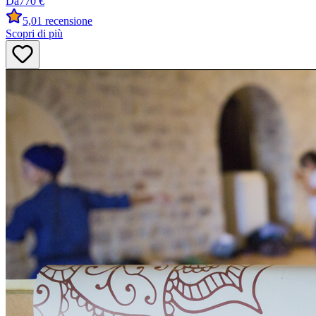
Da
770 €
5,0
1 recensione
Scopri di più