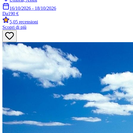
16/10/2026
-
18/10/2026
Da
190 €
5,0
5 recensioni
Scopri di più