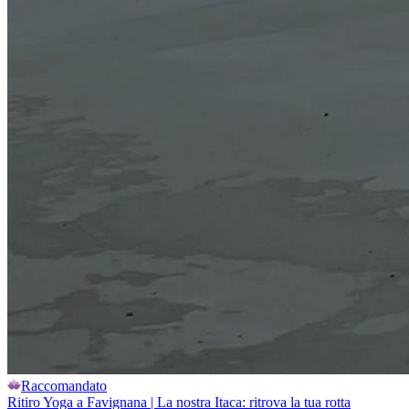
Raccomandato
Ritiro Yoga a Favignana | La nostra Itaca: ritrova la tua rotta