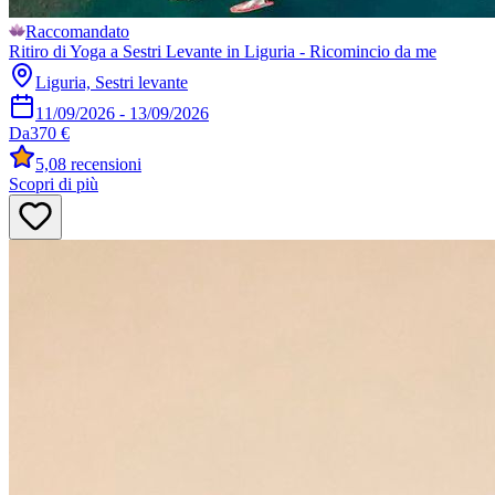
Raccomandato
Ritiro di Yoga a Sestri Levante in Liguria - Ricomincio da me
Liguria, Sestri levante
11/09/2026
-
13/09/2026
Da
370 €
5,0
8 recensioni
Scopri di più