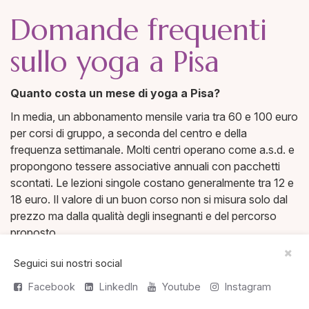
Domande frequenti
sullo yoga a Pisa
Quanto costa un mese di yoga a Pisa?
In media, un abbonamento mensile varia tra 60 e 100 euro
per corsi di gruppo, a seconda del centro e della
frequenza settimanale. Molti centri operano come a.s.d. e
propongono tessere associative annuali con pacchetti
scontati. Le lezioni singole costano generalmente tra 12 e
18 euro. Il valore di un buon corso non si misura solo dal
prezzo ma dalla qualità degli insegnanti e del percorso
proposto.
Quali stili di yoga posso trovare a Pisa?
Seguici sui nostri social
A Pisa trovi una buona varietà di stili:
Hatha Yoga
(il più
Facebook
LinkedIn
Youtube
Instagram
diffuso e adatto a tutti),
Vinyasa Flow
(dinamico),
Yin