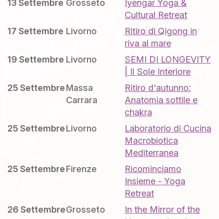
13 Settembre
Grosseto
Iyengar Yoga &
Cultural Retreat
17 Settembre
Livorno
Ritiro di Qigong in
riva al mare
19 Settembre
Livorno
SEMI DI LONGEVITY
| Il Sole Interiore
25 Settembre
Massa
Ritiro d'autunno:
Carrara
Anatomia sottile e
chakra
25 Settembre
Livorno
Laboratorio di Cucina
Macrobiotica
Mediterranea
25 Settembre
Firenze
Ricominciamo
Insieme - Yoga
Retreat
26 Settembre
Grosseto
In the Mirror of the