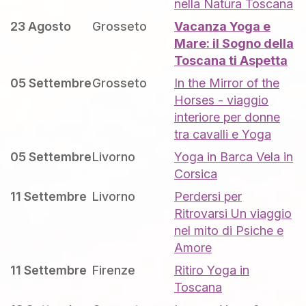
nella Natura Toscana
23 Agosto
Grosseto
Vacanza Yoga e
Mare: il Sogno della
Toscana ti Aspetta
05 Settembre
Grosseto
In the Mirror of the
Horses - viaggio
interiore per donne
tra cavalli e Yoga
05 Settembre
Livorno
Yoga in Barca Vela in
Corsica
11 Settembre
Livorno
Perdersi per
Ritrovarsi Un viaggio
nel mito di Psiche e
Amore
11 Settembre
Firenze
Ritiro Yoga in
Toscana